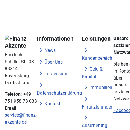
Informationen
Leistungen
Unsere
soziale
News
Netzwe
Friedrich-
Kundenbereich
Schiller-Str. 33
Über Uns
bleiben 
88214
Geld &
in Konta
Impressum
Ravensburg
Kapital
über
Deutschland
unsere
Immobilien
soziale
Datenschutzerklärung
Telefon:
+49
Netzwer
751 958 78 033
Kontakt
Finanzierungen
Email:
Facebo
service@finanz-
akzente.de
Absicherung