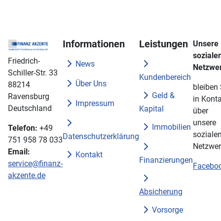
Informationen
Leistungen
Unsere
soziale
Friedrich-
News
Netzwe
Schiller-Str. 33
Kundenbereich
Über Uns
88214
bleiben 
Geld &
Ravensburg
in Konta
Impressum
Deutschland
Kapital
über
unsere
Immobilien
Telefon:
+49
soziale
Datenschutzerklärung
751 958 78 033
Netzwer
Email:
Kontakt
Finanzierungen
service@finanz-
Facebo
akzente.de
Absicherung
Vorsorge