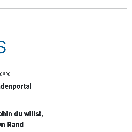
ügung
ndenportal
hin du willst,
Ayn Rand