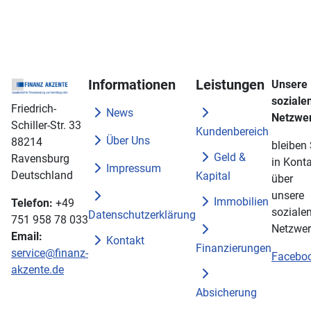
Informationen
Leistungen
Unsere
soziale
Friedrich-
News
Netzwe
Schiller-Str. 33
Kundenbereich
Über Uns
88214
bleiben 
Geld &
Ravensburg
in Konta
Impressum
Deutschland
Kapital
über
unsere
Immobilien
Telefon:
+49
soziale
Datenschutzerklärung
751 958 78 033
Netzwer
Email:
Kontakt
Finanzierungen
service@finanz-
Facebo
akzente.de
Absicherung